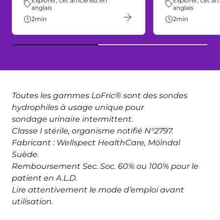
Thème:
Explorer, cet article est en
Thème:
Explorer, cet art
anglais
anglais
2
min
2
min
Toutes les gammes LoFric® sont des sondes
hydrophiles à usage unique pour
sondage urinaire intermittent.
Classe I stérile, organisme notifié N°2797.
Fabricant : Wellspect HealthCare, Mölndal
Suède.
Remboursement Sec. Soc. 60% ou 100% pour le
patient en A.L.D.
Lire attentivement le mode d’emploi avant
utilisation.