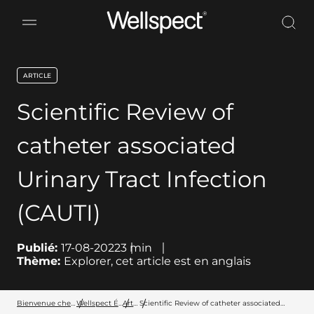
Wellspect
ARTICLE
key:global.content-type:
Scientific Review of
catheter associated
Urinary Tract Infection
(CAUTI)
Publié:
17-08-2022
3
min
Thème:
Explorer, cet article est en anglais
Bienvenue chez Wellspect
Wellspect Éducation
Articles
Scientific Review of catheter associated
Urinary Tract Infection (CAUTI)