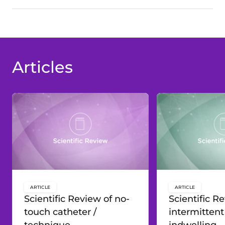
Articles
ARTICLE
ARTICLE
key:global.content-type:
key:global.c
Scientific Review of no-
Scientific R
touch catheter /
intermittent
technique
indwelling