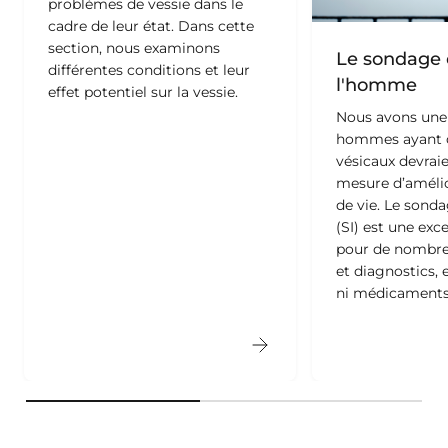
Le sondage 
l'homme
La vessie et son rôle
Nous avons une 
Parfois, les personnes atteintes
hommes ayant d
d’une maladie grave ou d’une
vésicaux devraie
lésion peuvent éprouver des
mesure d’amélio
problèmes de vessie dans le
de vie. Le sond
cadre de leur état. Dans cette
(SI) est une exc
section, nous examinons
pour de nombr
différentes conditions et leur
et diagnostics, e
effet potentiel sur la vessie.
ni médicaments 