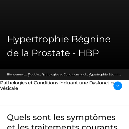
Hypertrophie Bégnine
de la Prostate - HBP
Bienvenue chez Wellspect
Troubles Urinaires
Pathologies et Conditions Incluant une Dysfonction Vésicale
Hypertrophie Bégnine
de la Prostate - HBP
Pathologies et Conditions Incluant une Dysfonction
Page parents:
Vésicale
Quels sont les symptômes
et les traitements courants