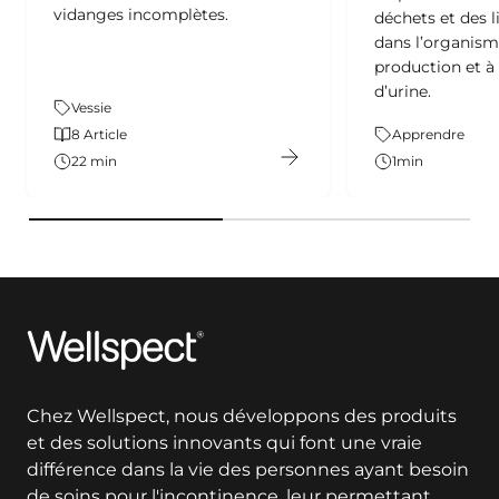
vidanges incomplètes.
déchets et des l
dans l’organisme
production et à 
d’urine.
Thème:
Vessie
Contenu:
8 Article
Thème:
Apprendre
22 min
1
min
Temps:
Wellspect
Chez Wellspect, nous développons des produits
et des solutions innovants qui font une vraie
différence dans la vie des personnes ayant besoin
de soins pour l'incontinence, leur permettant