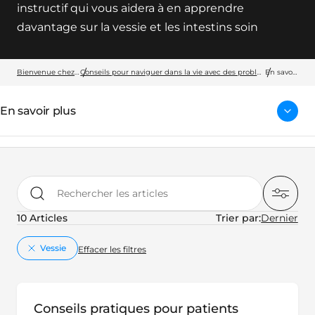
instructif qui vous aidera à en apprendre
davantage sur la vessie et les intestins soin
Bienvenue chez Wellspect
Conseils pour naviguer dans la vie avec des problèmes de vessie et d’intestin
En savoir
plus
En savoir plus
Rechercher les articles
10 Articles
Trier par:
key:global.remove
Vessie
Effacer les filtres
Conseils pratiques pour patients