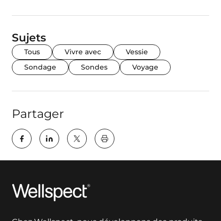
Sujets
Tous
Vivre avec
Vessie
Sondage
Sondes
Voyage
Partager
key:global.print-this-page
Wellspect